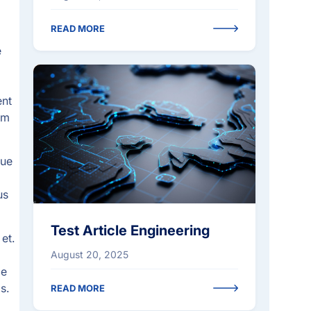
READ MORE
e
ENGINEERING
ent
um
gue
us
Test Article Engineering
et.
August 20, 2025
ce
s.
READ MORE