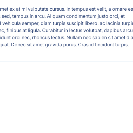
met ex at mi vulputate cursus. In tempus est velit, a ornare es
is sed, tempus in arcu. Aliquam condimentum justo orci, et
l vehicula semper, diam turpis suscipit libero, ac lacinia turpi
ec, finibus at ligula. Curabitur in lectus volutpat, dapibus arcu 
idunt orci nec, rhoncus lectus. Nullam nec sapien sit amet d
quat. Donec sit amet gravida purus. Cras id tincidunt turpis.