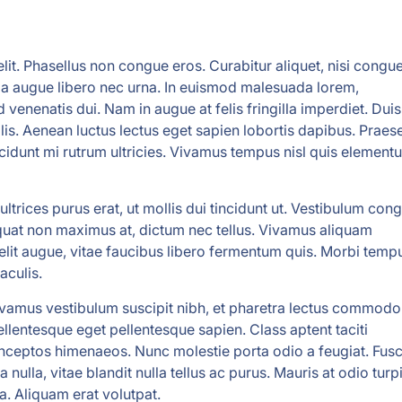
lit. Phasellus non congue eros. Curabitur aliquet, nisi congu
ada augue libero nec urna. In euismod malesuada lorem,
enatis dui. Nam in augue at felis fringilla imperdiet. Duis
lis. Aenean luctus lectus eget sapien lobortis dapibus. Praes
tincidunt mi rutrum ultricies. Vivamus tempus nisl quis element
ultrices purus erat, ut mollis dui tincidunt ut. Vestibulum con
quat non maximus at, dictum nec tellus. Vivamus aliquam
elit augue, vitae faucibus libero fermentum quis. Morbi temp
aculis.
ivamus vestibulum suscipit nibh, et pharetra lectus commodo 
llentesque eget pellentesque sapien. Class aptent taciti
 inceptos himenaeos. Nunc molestie porta odio a feugiat. Fus
 nulla, vitae blandit nulla tellus ac purus. Mauris at odio turpi
 a. Aliquam erat volutpat.