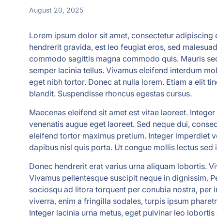
August 20, 2025
Lorem ipsum dolor sit amet, consectetur adipiscing e
hendrerit gravida, est leo feugiat eros, sed malesu
commodo sagittis magna commodo quis. Mauris sed ven
semper lacinia tellus. Vivamus eleifend interdum mol
eget nibh tortor. Donec at nulla lorem. Etiam a elit 
blandit. Suspendisse rhoncus egestas cursus.
Maecenas eleifend sit amet est vitae laoreet. Integer 
venenatis augue eget laoreet. Sed neque dui, conse
eleifend tortor maximus pretium. Integer imperdiet v
dapibus nisl quis porta. Ut congue mollis lectus sed i
Donec hendrerit erat varius urna aliquam lobortis. V
Vivamus pellentesque suscipit neque in dignissim. Pe
sociosqu ad litora torquent per conubia nostra, per
viverra, enim a fringilla sodales, turpis ipsum pharetra
Integer lacinia urna metus, eget pulvinar leo lobortis