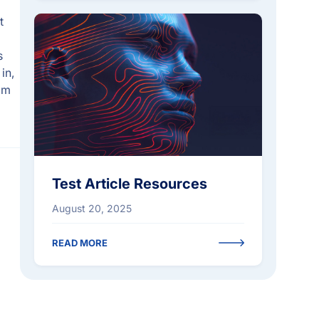
t
RESOURCES
s
in,
iam
Test Article Resources
August 20, 2025
READ MORE